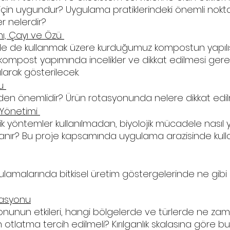
eri için uygundur? Uygulama pratiklerindeki önemli nokt
r nelerdir?
, Çayı ve Özü 
e de kullanmak üzere kurduğumuz kompostun yapılış
 kompost yapımında incelikler ve dikkat edilmesi gerek
ılarak gösterilecek. 
u 
en önemlidir? Ürün rotasyonunda nelere dikkat edilm
 Yönetimi 
 yöntemler kullanılmadan, biyolojik mücadele nasıl ya
gulanır? Bu proje kapsamında uygulama arazisinde kull
gulamalarında bitkisel üretim göstergelerinde ne gibi
asyonu
unun etkileri, hangi bölgelerde ve türlerde ne za
otlatma tercih edilmeli? Kırılganlık skalasına göre b