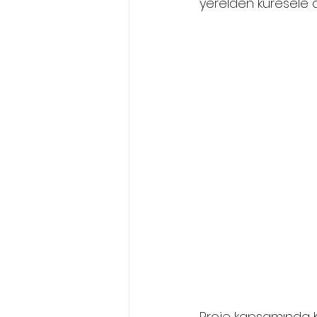
yerelden küresele d
Proje kapsamında Ko