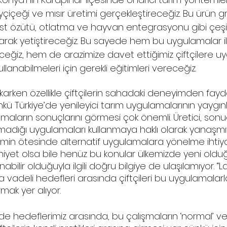
içeği ve mısır üretimi gerçekleştireceğiz. Bu ürün gru
 özütü, otlatma ve hayvan entegrasyonu gibi çeşitl
rak yetiştireceğiz. Bu sayede hem bu uygulamalar ile i
eğiz, hem de arazimize davet ettiğimiz çiftçilere uy
llanabilmeleri için gerekli eğitimleri vereceğiz. 
ıkarken özellikle çiftçilerin sahadaki deneyimden fay
 Türkiye’de yenileyici tarım uygulamalarının yaygınlaş
lamaların sonuçlarını görmesi çok önemli. Üretici, son
adığı uygulamaları kullanmaya haklı olarak yanaşmıyo
imin ötesinde alternatif uygulamalara yönelme ihtiya
iyet olsa bile henüz bu konular ülkemizde yeni olduğ
bilir olduğuyla ilgili doğru bilgiye de ulaşılamıyor. “La
sa vadeli hedefleri arasında çiftçileri bu uygulamalarl
rmak yer alıyor. 
e hedeflerimiz arasında, bu çalışmaların ‘normal’ v