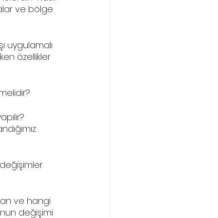
alar ve bölge 
ı uygulamalı 
en özellikler 
elidir? 
pılır? 
andığımız 
 değişimler 
man ve hangi 
unun değişimi 