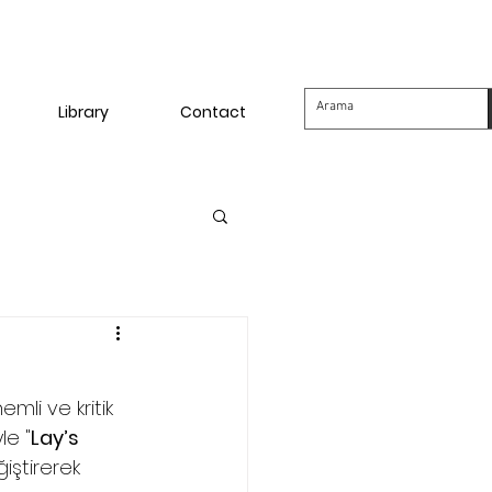
Library
Contact
li ve kritik 
le "
Lay’s 
iştirerek 