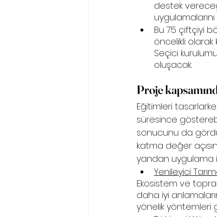
destek vereceği
uygulamalarını 
Bu 75 çiftçiyi 
öncelikli olarak
Seçici kurulumu
oluşacak.
Proje kapsamınd
Eğitimleri tasarlark
süresince gösterebi
sonucunu da gördüğ
katma değer açısınd
yandan uygulama içi
Yenileyici Tarı
Ekosistem ve topra
daha iyi anlamaları
yönelik yöntemleri 