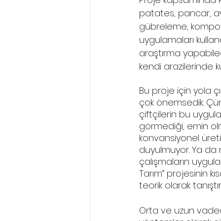
patates, pancar, ayç
gübreleme, kompost
uygulamaları kullana
araştırma yapabilec
kendi arazilerinde ku
Bu proje için yola ç
çok önemsedik. Çünkü
çiftçilerin bu uygu
görmediği, emin olm
konvansiyonel üret
duyulmuyor. Ya da n
çalışmaların uygulana
Tarım” projesinin kı
teorik olarak tanıştı
Orta ve uzun vaded