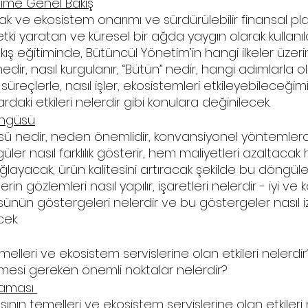
ime Genel Bakış
rak ve ekosistem onarımı ve sürdürülebilir finansal p
tki yaratan ve küresel bir ağda yaygın olarak kullanı
ş eğitiminde, Bütüncül Yönetim’in hangi ilkeler üzeri
dir, nasıl kurgulanır, “Bütün” nedir, hangi adımlarla ol
üreçlerle, nasıl işler, ekosistemleri etkileyebileceğim
lardaki etkileri nelerdir gibi konulara değinilecek. 
öngüsü
ü nedir, neden önemlidir, konvansiyonel yöntemlerd
ler nasıl farklılık gösterir, hem maliyetleri azaltaca
layacak, ürün kalitesini artıracak şekilde bu döngüler
ülerin gözlemleri nasıl yapılır, işaretleri nelerdir - iyi ve
nün göstergeleri nelerdir ve bu göstergeler nasıl iz
ek. 
melleri ve ekosistem servislerine olan etkileri nelerdir
lmesi gereken önemli noktalar nelerdir?
laması 
ının temelleri ve ekosistem servislerine olan etkileri n