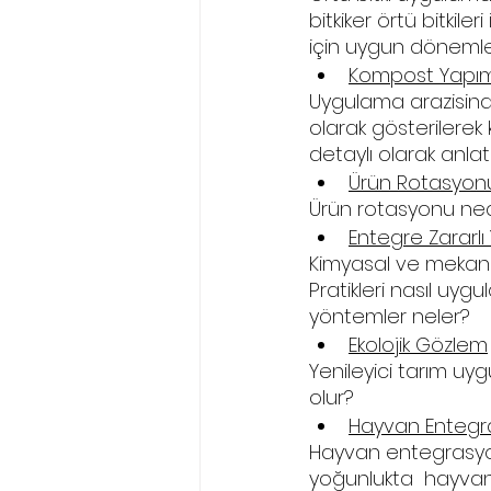
bitkiker örtü bitkil
için uygun dönemle
Kompost Yapımı
Uygulama arazisind
olarak gösterilerek
detaylı olarak anlat
Ürün Rotasyon
Ürün rotasyonu ned
Entegre Zararlı
Kimyasal ve mekanik
Pratikleri nasıl uy
yöntemler neler?
Ekolojik Gözlem
Yenileyici tarım uy
olur?
Hayvan Entegr
Hayvan entegrasyon
yoğunlukta  hayvan 