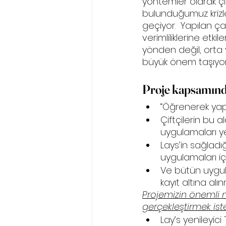
yöntemler olarak çif
bulunduğumuz krizle
geçiyor.  Yapılan ça
verimliliklerine etk
yönden değil, orta
büyük önem taşıyor
Proje kapsamınd
“Öğrenerek yapı
Çiftçilerin bu
uygulamaları y
Lays’in sağladığ
uygulamaları iç
Ve bütün uygula
kayıt altına alı
Projemizin önemli n
gerçekleştirmek ist
Lay’s yenileyic