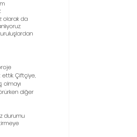
ım 
 
z olarak da 
nlıyoruz. 
kuruluşlardan 
proje 
tik. Çiftçiye, 
ş olmayı 
örürken diğer 
uz durumu 
tirmeye 