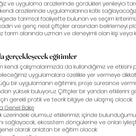
z ve uygulama arazilerinde gördükleri yenileyici tar
kendi arazilerinde uygulamalarına katkı sağlayacağız.
bölgede tarımsal faaliyette bulunan ve seçim kriterimi
 kadın ve genç nesil çiftçiler arasından belirlemeyi pla
z tarım alanında uzman ve deneyimli olan kişi veya 
a gerçekleşecek eğitimler
en kendi çalışmalarımızda da kullandığımız ve etkisini 
leceğimiz uygulamalara özellikle yer vermeye dikkat et
ü bir uygulamanın eğitimini, proje süresince vermi
an yüksek buluyoruz. Çiftçiler bir yandan etkilerini g
n gerekli pratik ve teorik bilgiye de ulaşmış olacak.
ma Genel Bakış
k üzerindeki olumsuz etkilerimizi, içinde bulunduğum
nı sağlayacak, ekosistem döngülerine ve onları iyileş
genel olarak anlatan bir eğitim olacak. 