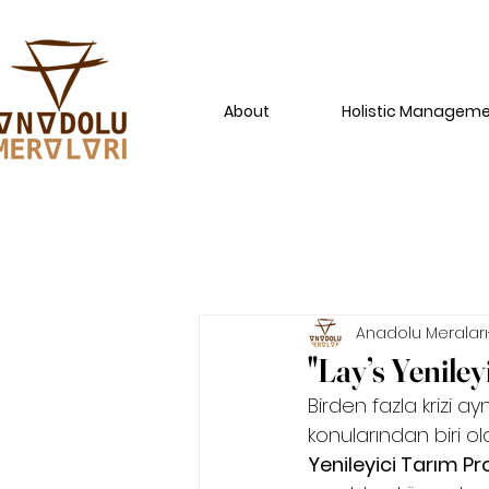
About
Holistic Managem
Anadolu Meraları
"Lay’s Yeniley
Birden fazla krizi 
konularından biri o
Yenileyici Tarım Pro