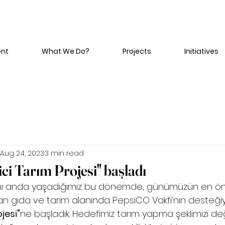
ent
What We Do?
Projects
Initiatives
Aug 24, 2023
3 min read
ici Tarım Projesi" başladı
aynı anda yaşadığımız bu dönemde, günümüzün en önem
lan gıda ve tarım alanında PepsiCO Vakfı’nın desteğiy
jesi"
ne başladık. Hedefimiz tarım yapma şeklimizi değ