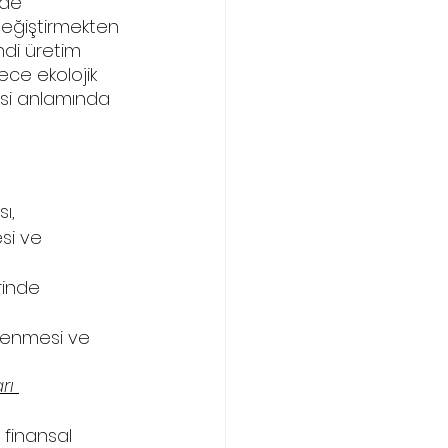
nde 
değiştirmekten 
ndi üretim 
ece ekolojik 
si anlamında 
ı, 
si ve 
rinde 
mlenmesi ve 
rı 
 finansal 