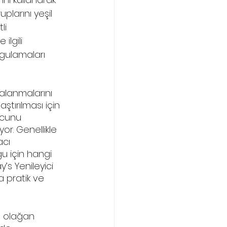
plarını yeşil 
i 
lgili 
gulamaları 
dalanmalarını 
tırılması için 
ucunu 
r. Genellikle 
cı 
u için hangi 
y’s Yenileyici 
a pratik ve 
e olağan 