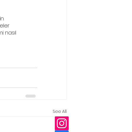
in 
eler 
i nasıl 
See All