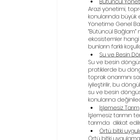
Bütüncül Yönet
Arazi yönetimi, top
konularında büyük e
Yönetime Genel Bakı
“Bütüncül Bağlam” ne
ekosistemler hangi s
bunların farklı koşul
Su ve Besin D
Su ve besin döngüs
pratiklerde bu döngü
toprak onarımını sağ
iyileştirilir, bu döng
su ve besin döngüsü
konularına değinilec
İşlemesiz Tarım
İşlemesiz tarımın te
tarımda  dikkat edi
Örtü bitki uygu
Örtü bitki uygulamas