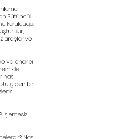
lanlama 
lan Bütüncül 
ne kurulduğu, 
uşturulur, 
iz araçlar ve 
e ve onarıcı 
k hem de 
 nasıl 
 kötü giden bir 
lenir 
? İşlemesiz 
elerdir? Nasıl 