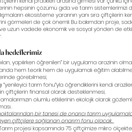
tçilerin kendi pratikleri arasına girmesi var çünkü içi
rinin hepsinin çözümü gıda ve tarım sistemlerimizi 
lışmaların ekosisteme yararının yanı sıra çiftçilerin ke
ilerini görmeleri de çok önemli. Bu bakımdan proje, sad
 ve uzun vadede ekonomik ve sosyal yönden de etki
.
a hedeflerimiz
lan, yapılırken öğrenilen” bir uygulama arazinin olmas
 alanda hem teorik hem de uygulamalı eğitim alabilme
erinde görebilmesi,
ı “yenileyici tarım fonu”yla öğrendiklerini kendi arazile
in çiftçilerin finansal olarak desteklenmesi,
malarımızın olumlu etkilerinin ekolojik olarak gözle
nması…
oktalarından bir tanesi de onarıcı tarım uygulamala
eyen çiftçilere sağlanan onarım fonu olacak. 
i Tarım projesi kapsamında 75 çiftçimize mikro ölçekte