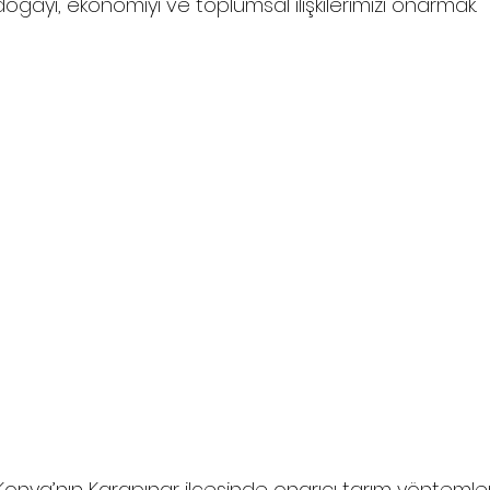
oğayı, ekonomiyi ve toplumsal ilişkilerimizi onarmak.
nya’nın Karapınar ilçesinde onarıcı tarım yöntemleri