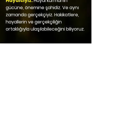
Hayalciyiz.
Hayal kurmanın
gücüne, önemine şahidiz. Ve aynı
zamanda gerçekçiyiz. Hakikatlere,
hayallerin ve gerçekçiliğin
ortaklığıyla ulaşılabileceğini biliyoruz.
Oyunbozanız
. Fikrimizi ve doğru
bildiğimizi, yakınlarımızı “şaşırtsa”
bile paylaşmayı etik bir görev olarak
görüyoruz. Yaşamı yeniden
kurmanın yolunun, kavramları
yeniden tanımlamaktan geçtiğini
biliyoruz.
Niyetliyiz
. Alışılageldiğin dışında
işlere öncülük etme gayretimizi,
devam edebilmemizi sağlayan güç