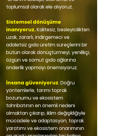
toplumsal olarak ele alıyoruz.
Sistemsel dönüşüme
inanıyoruz.
Kalitesiz, besleyicilikten
uzak, zararlı, indirgemeci ve
adaletsiz gıda üretim süreçlerini bir
bütün olarak dönüştürmeyi, yenilikçi,
özgün ve somut gıda ağlarına
önderlik yapmayı önemsiyoruz.
İnsana güveniyoruz
. Doğru
yöntemlerle, tarımı toprak
bozunumu ve ekosistem
tahribatının en önemli nedeni
olmaktan çıkarıp, iklim değişikliğiyle
mücadele ve adaptasyon, toprak
yaratımı ve ekosistem onarımının
en güçlü araçlarından biri haline