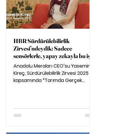
HBR Sürdürülebilirlik
Zirvesi’ndeydik: Sadece
sensörlerle, yapay zekayla bu işi
yapamayız, bütüncül
Anadolu Meraları CEO’su Yasemin
düşünmeliyiz
Kireç, Sürdürülebilirlik Zirvesi 2025
kapsamında “Tarımda Gerçek
Devrim: Onarıcı Yaklaşımla Geleceği
Korumak” temalı röportajda
vizyonumuzu paylaştı