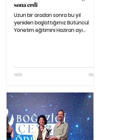
sona erdi
Uzun bir aradan sonra bu yıl
yeniden başlattığımız Bütüncül
Yönetim eğitimini Haziran ayı
içerisinde tamamladık. Onarıcı
tarımı uygulayarak üretim ve
paylaşım ilişkilerini yeniden
yapılandırmanın bu prensipleri
sahiplenecek ve sürdürecek
insanlar sayesinde mümkün
olduğunu biliyoruz.