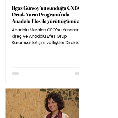
Ilgaz Gürsoy’un sunduğu CNBC-e
Ortak Yarın Programı’nda
Anadolu Efes ile yürüttüğümüz
“Tarladan Şişeye Onarım”
Anadolu Meraları CEO’su Yasemin
programımızı konuştuk
Kireç ve Anadolu Efes Grup
Kurumsal İletişim ve İlişkiler Direktörü
Selda Susal Çiftçi, şirketler arasında
kurulan onarıcı tarım iş birliğini ve bu
işbirliğinin bugünün tarım
dünyasındaki konumunu anlattı.