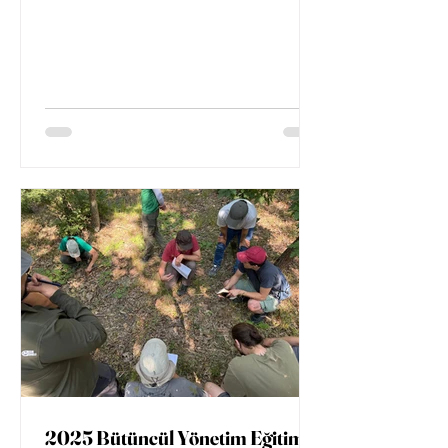
perspektifiyle yeniden ele alma
vizyonuyla, Anadolu Efes iş birliğiyle
hayata geçirdiğimiz “Anızı Dönüştür,
Toprağı Yaşat” Fikir Maratonu sona
erdi.
2025 Bütüncül Yönetim Eğitimi