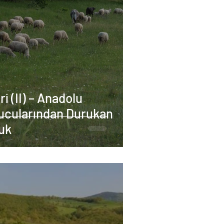
ri (II) – Anadolu
rucularından Durukan
uk