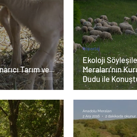
Röportaj
Ekoloji Söyleşile
narıcı Tarım ve
Meraları’nın Ku
Dudu ile Konuşt
Anadolu Meraları
2 Ara 2016
2 dakikada okunur