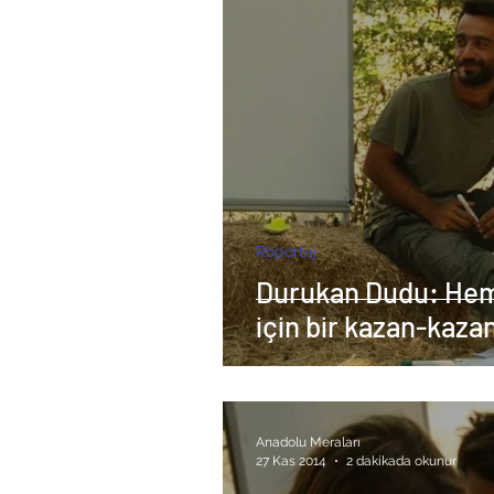
Röportaj
Durukan Dudu: Hem
için bir kazan-kaza
Anadolu Meraları
27 Kas 2014
2 dakikada okunur