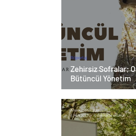
Röportaj
Zehirsiz Sofralar; O
Bütüncül Yönetim
Anadolu Meraları
5 Mar 2017
5 dakikada okunur