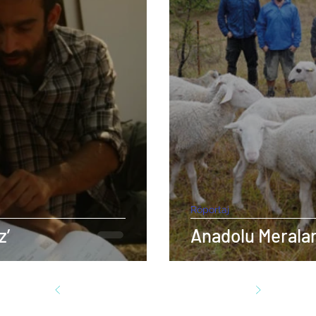
Röportaj
z’
Anadolu Meraları