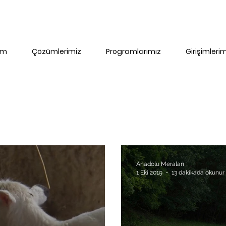
im
Çözümlerimiz
Programlarımız
Girişimleri
Anadolu Meraları
1 Eki 2019
13 dakikada okunur