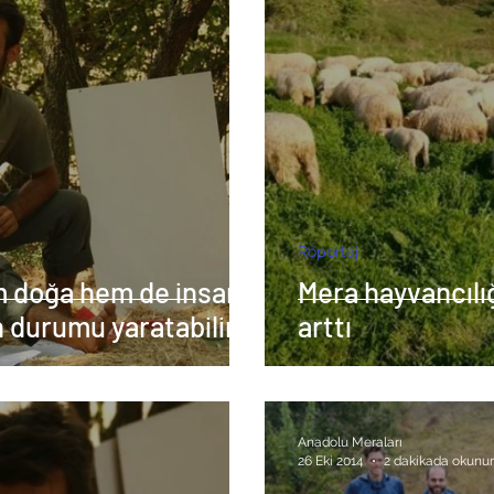
Röportaj
 doğa hem de insan
Mera hayvancılığı
n durumu yaratabiliriz
arttı
Anadolu Meraları
26 Eki 2014
2 dakikada okunur