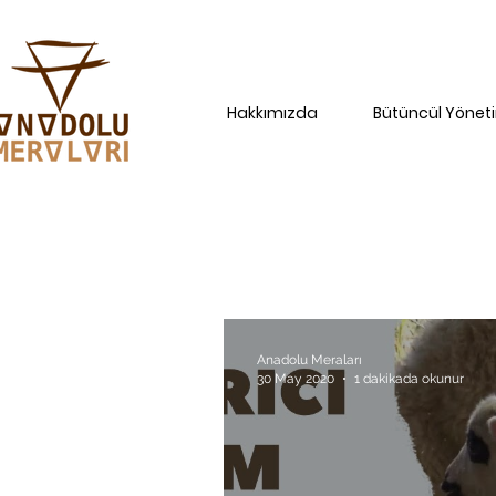
Hakkımızda
Bütüncül Yönet
Anadolu Meraları
30 May 2020
1 dakikada okunur