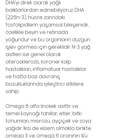
DHA’yı direk olarak yağlı 
balıklarlardan edinebiliyoruz. DHA 
(22:6n-3), hücre zarındaki 
fosfolipidlerin yaşamsal bileşenidir, 
özellikle beyin ve retinada 
yoğundur ve bu organların düzgün 
işlev görmesi için gereklidir. N-3 yağ 
asitleri ise genel olarak 
aterosklerozis, koroner kalp 
hastalıkları, inflamatuar hastalıklar 
ve hatta bazı davranış 
bozukluklarında iyileştirici etkilere 
sahip.
Omega 6 alfa linoleik asittir ve 
temel kaynağı tahıllar, etler, bitki 
tohumları, mısırözü, ayçiçek ve soya 
yağıdır. İkisi de elzem olmakla birlikte 
omega 3 ve omega 6 oranının ¼’ü 