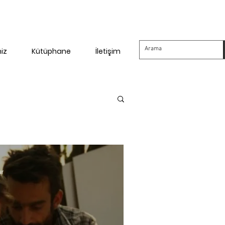
miz
Kütüphane
İletişim
ur