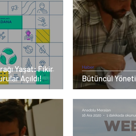
rağı Yaşat: Fikir
Haber
rular Açıldı!
Bütüncül Yöneti
Anadolu Meraları
16 Ara 2020
1 dakikada okunu