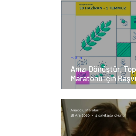
Haber
Anızı Dönüştür, Top
Maratonu için Başvu
Anadolu Meraları
18 Ara 2020
4 dakikada okunur