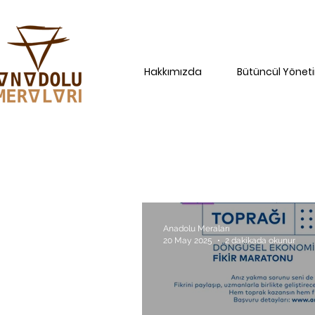
Hakkımızda
Bütüncül Yönet
Anadolu Meraları
20 May 2025
2 dakikada okunur