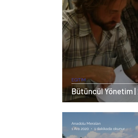
EGITIM
Bütüncül Yönetim | 
Anadolu Meraları
1 Ara 2020
1 dakikada okunur