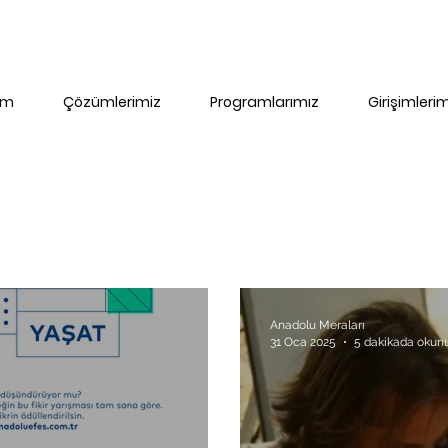
im
Çözümlerimiz
Programlarımız
Girişimleri
Anadolu Meraları
31 Oca 2025
5 dakikada okun