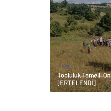
EGITIM
Topluluk Temelli On
[ERTELENDİ]