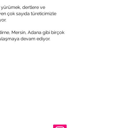
a yürümek, dertlere ve
en çok sayıda türeticimizle
yor.
dirne, Mersin, Adana gibi birçok
ere ulaşmaya devam ediyor.