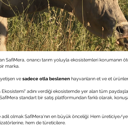
olan SafiMera, onarıcı tarım yoluyla ekosistemleri korumanın 
bir marka.
 yetişen ve
sadece otla beslenen
hayvanların et ve et ürünleri
Ekosistemi" adını verdiği ekosistemde yer alan tüm paydaşla
SafiMera standart bir satış platformundan farklı olarak, konuş
 adil olmak SafiMera'nın en büyük önceliği: Hem üreticiye/yet
atörlerine, hem de türeticilere.