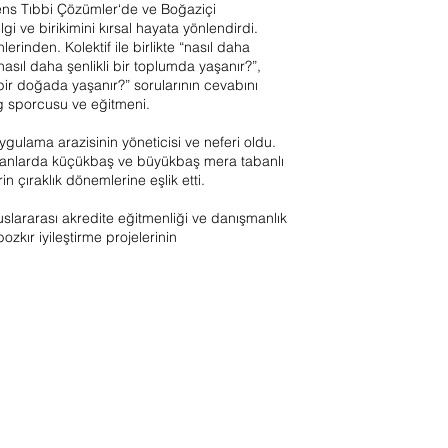
mens Tıbbi Çözümler‘de ve Boğaziçi
gi ve birikimini kırsal hayata yönlendirdi.
erinden. Kolektif ile birlikte “nasıl daha
“nasıl daha şenlikli bir toplumda yaşanır?”,
ı bir doğada yaşanır?” sorularının cevabını
ing sporcusu ve eğitmeni.
ygulama arazisinin yöneticisi ve neferi oldu.
manlarda küçükbaş ve büyükbaş mera tabanlı
in çıraklık dönemlerine eşlik etti.
lararası akredite eğitmenliği ve danışmanlık
ozkır iyileştirme projelerinin