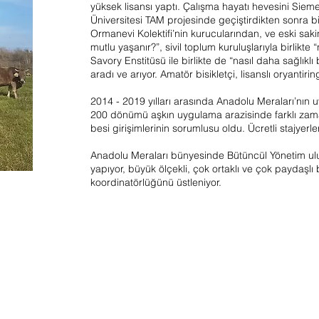
yüksek lisansı yaptı. Çalışma hayatı hevesini Sie
Üniversitesi TAM projesinde geçiştirdikten sonra bil
Ormanevi Kolektifi’nin kurucularından, ve eski sakinl
mutlu yaşanır?”, sivil toplum kuruluşlarıyla birlikte 
Savory Enstitüsü ile birlikte de “nasıl daha sağlıkl
aradı ve arıyor. Amatör bisikletçi, lisanslı oryantir
2014 - 2019 yılları arasında Anadolu Meraları’nın u
200 dönümü aşkın uygulama arazisinde farklı za
besi girişimlerinin sorumlusu oldu. Ücretli stajyerler
Anadolu Meraları bünyesinde Bütüncül Yönetim ulus
yapıyor, büyük ölçekli, çok ortaklı ve çok paydaşlı b
koordinatörlüğünü üstleniyor.