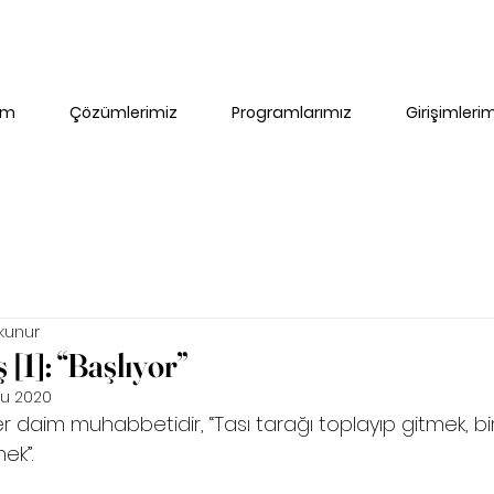
im
Çözümlerimiz
Programlarımız
Girişimleri
kunur
[1]: “Başlıyor”
u 2020
 daim muhabbetidir, “Tası tarağı toplayıp gitmek, bir
ek”.