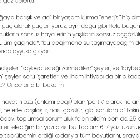
 göz belertti.
ğayla barışık ve adil bir yaşam kurma “enerjisi” hiç ol
en güç alarak güçleniyoruz; aynı doğa gibi. Hele bugün
kların sonsuz hayallerinin yaşlıların sonsuz açgözlülü
r zulüm çağında*, “bu değirmene su taşımayacağım da
yrıca ayyuka çıkıyor.
dişeler, “kaybedileceği zannedilen” şeyler, ve “kaybe
şeyler, soru işaretleri ve ilham ihtiyacı da bir o kada
a? Önce ona bi’ bakalım.
 hayatın özü (anlamı değil) olan “politik” olarak ne an
, nelerle karşılaşılır, nasıl çözülür, gibi sorulara bi’ ta
ev, toplumsal sorumluluk falan bildim ben de. 2.5 a
ertelediğim bir yazı dizisi bu. Toplam 6-7 yazı uzunl
 tecrübemin erdiği kadarıyla tüm boyutlarını, sırayla 