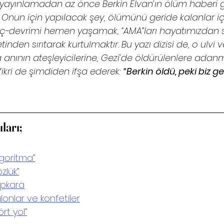
 yayınlamadan az önce Berkin Elvan’ın ölüm haberi gel
z. Onun için yapılacak şey, ölümünü geride kalanlar iç
 iç-devrimi hemen yaşamak, “AMA”ları hayatımızdan s
inden sırıtarak kurtulmaktır. Bu yazı dizisi de, o ulvi ve
 anının ateşleyicilerine, Gezi’de öldürülenlere adanmı
ikri de şimdiden ifşa ederek: 
“Berkin öldü, peki biz g
ları;
lgoritma”
özlük”
apkara
alonlar ve konfetiler
ört yol”