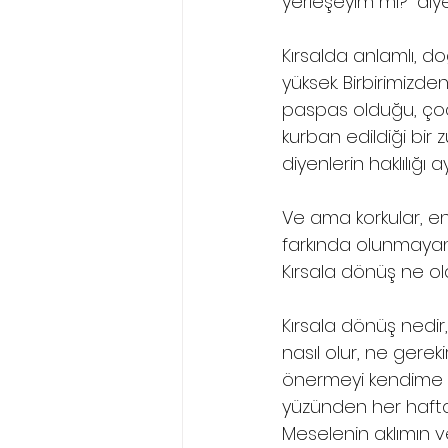
yerleşeyim mi?” diye
Kırsalda anlamlı, do
yüksek. Birbirimizd
paspas olduğu, çocu
kurban edildiği bi
diyenlerin haklılığı a
Ve ama korkular, en
farkında olunmayan” 
Kırsala dönüş ne ol
Kırsala dönüş nedir,
nasıl olur, ne gerekir
önermeyi kendime öd
yüzünden her hafta 
Meselenin aklımın ve