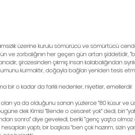
amsızlık üzerine kurulu sömürücü ve sömürtücü cender
 ve zorbalığının her geçen gün artan şiddetidir, “b
ıdır, şirazesinden çıkmış insan kalabalığından sıyrılı
oplumunu kurmaktır, doğayla bağları yeniden tesis etm
ma bir o kadar da farklı nedenler, niyetler, emellerdir.
i olan ya da olduğunu sanan yüzlerce “80 küsur ve ü
güne dek. Kimisi “Bende o cesaret yok” dedi, biri “yah
ndan sonra” diye geveledi, beriki “genç yaşta olmaz 
hesapları yaptı, bir başkası “ben çok hazırım, sizin yan