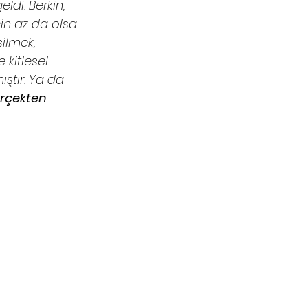
di. Berkin, 
in az da olsa 
ilmek, 
 kitlesel 
ştır. Ya da 
erçekten 