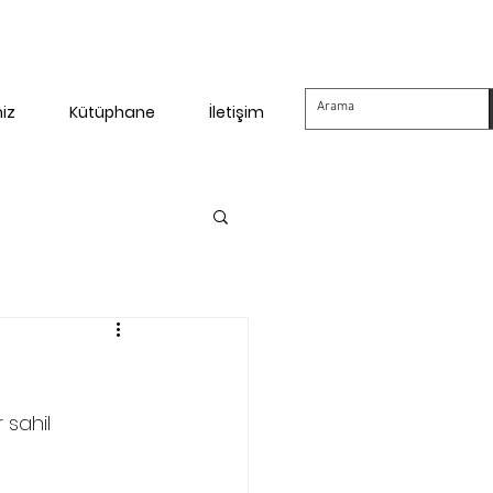
miz
Kütüphane
İletişim
 sahil 