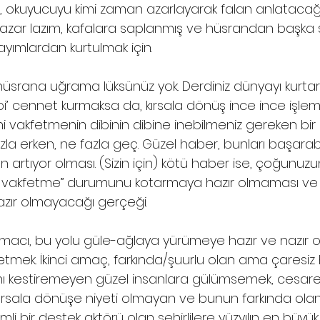
 okuyucuyu kimi zaman azarlayarak falan anlatacağ
i azar lazım, kafalara saplanmış ve hüsrandan başka
ımlardan kurtulmak için.
 hüsrana uğrama lüksünüz yok. Derdiniz dünyayı kurta
 bi’ cennet kurmaksa da, kırsala dönüş ince ince işlem
ni vakfetmenin dibinin dibine inebilmeniz gereken bir 
la erken, ne fazla geç. Güzel haber, bunları başarabi
ın artıyor olması. (Sizin için) kötü haber ise, çoğunuz
ini vakfetme” durumunu kotarmaya hazır olmaması 
azır olmayacağı gerçeği.
i amacı, bu yolu güle-ağlaya yürümeye hazır ve nazır o
 etmek. İkinci amaç, farkında/şuurlu olan ama çaresiz
 kestiremeyen güzel insanlara gülümsemek, cesare
rsala dönüşe niyeti olmayan ve bunun farkında olan
i bir destek aktörü olan şehirlilere yüzyılın en büyük