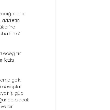
madığı kadar 
, adaletin 
klerine 
ha fazla” 
dileceğinin 
r fazla.
lama gelir, 
kım cevaplar 
ydır iş-güç 
uğunda olacak. 
ve bir 