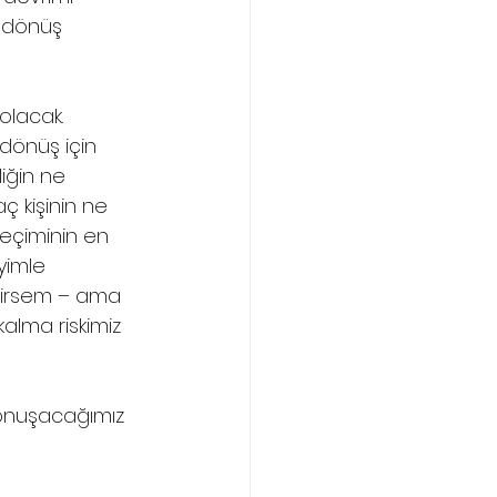
a dönüş 
olacak. 
önüş için 
iğin ne 
 kişinin ne 
eçiminin en 
imle 
ilirsem – ama 
alma riskimiz 
 konuşacağımız 