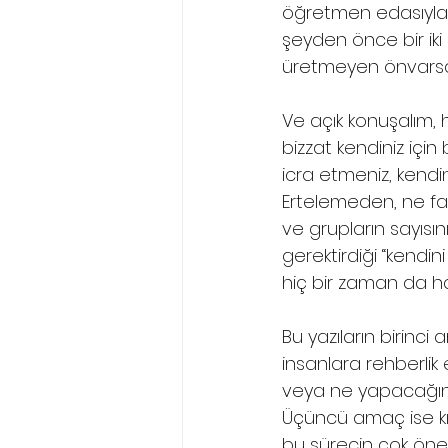
öğretmen edasıyla,
şeyden önce bir ik
üretmeyen önvarsay
Ve açık konuşalım,
bizzat kendiniz için
icra etmeniz, kendi
Ertelemeden, ne faz
ve grupların sayısın
gerektirdiği “kend
hiç bir zaman da h
Bu yazıların birinc
insanlara rehberlik
veya ne yapacağını
Üçüncü amaç ise kı
bu sürecin çok öneml