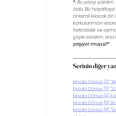
*:
 Bu yazıyı yazdım,
öldü. Biz hayattayı
anlamlı kılacak bir
korkularımızın esaret
farkındalık ve ayma
şöyle soralım, ana f
yaşıyor muyuz?”
Serinin diğer yazı
Kırsala Dönüş [2]: “A
Kırsala Dönüş [3]: “S
Kırsala Dönüş [4]: K
Kırsala Dönüş [5]: B
Kırsala Dönüş [6]: “D