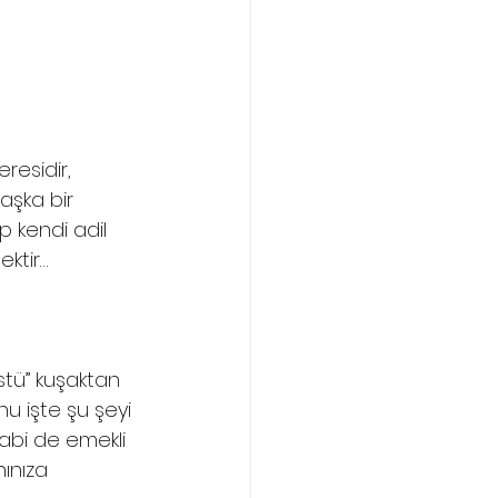
esidir, 
aşka bir 
p kendi adil 
ektir…
stü” kuşaktan 
u işte şu şeyi 
abi de emekli 
ınıza 