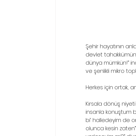
Şehir hayatının anl
devlet tahakkümünün
dünya mümkün!” inanc
ve şenlikli mikro t
Herkes için ortak, a
Kırsala dönüş niyet
insanla konuştum bu
bi’ halledeyim de o
olunca kesin zaten” 