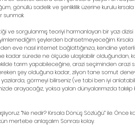
, gönüllü sadelik ve şenliklilik üzerine kurulu kırsal
er sunmak.
ği ve sorgulanmış teoriyi harmanlayan bir yazı dizisi 
imlemediğim şeylerden bahsetmeyeceğim. Kırsala d
en eve nasıl internet bağlattığınıza, kendine yeterlil
kadar sürede ne ölçüde ulaşılabilir olduğundan, kaç
kilde tarım yapabileceğine, arazi seçiminden arazi s
reken şey olduğuna kadar, zilyon tane somut deney
 yazılarda, görmeyi bilirseniz (ve tabi ben iyi anlatab
zde arayacağız, yoksa yalan dünyalarımızda takılıp k
şlıyoruz. “Ne nedir? Kırsala Dönüş Sözlüğü” ile. Önce
ün mertebe anlaşalım. Sonrası kolay.