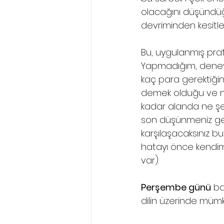
olacağını düşündüğüm
devriminden kesitl
Bu, uygulanmış prati
Yapmadığım, deney
kaç para gerektiğind
demek olduğu ve ne 
kadar alanda ne şe
son düşünmeniz ge
karşılaşacaksınız bu
hatayı önce kendimi
var).
Perşembe günü
 ba
dilin üzerinde mümk