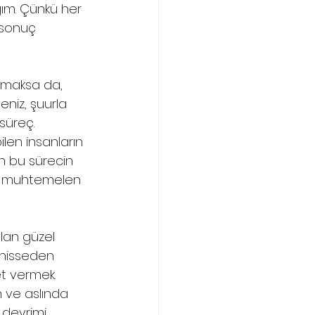
ım. Çünkü her 
 sonuç 
rmaksa da, 
eniz, şuurla 
süreç. 
len insanların 
un bu sürecin 
ve muhtemelen 
lan güzel 
 hisseden 
t vermek. 
 ve aslında 
 devrimi 