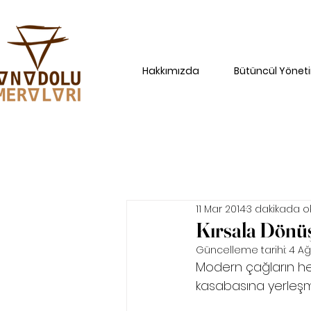
Hakkımızda
Bütüncül Yönet
11 Mar 2014
3 dakikada o
Kırsala Dönüş 
Güncelleme tarihi:
4 Ağ
Modern çağların her
kasabasına yerleşm