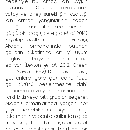
nedeniyle bu amaç için uygun 
bulunuyor. Odunsu biyokütlenin 
yatay ve dikey sürekliliğini azalttığı 
için orman yangınlarının neden 
olduğu tahribatın azaltılmasında 
güçlü bir araç (Lovreglio 
et al.
 2014). 
Fizyolojik özelliklerinden dolayı keçi, 
Akdeniz ormanlarında bulunan 
çalıların tüketimine en iyi uyum 
sağlayan hayvan olarak kabul 
ediliyor (Leytón 
et al.,
 2012, Green 
and Newell, 1982). Diğer evcil geviş 
getirenlere göre çok daha fazla 
çalı türünü beslenmesine dahil 
edebilmekte ve yılın dönemine göre 
farklı bitki veya bitki grupları seçerek 
Akdeniz ormanlarında yetişen her 
şeyi tüketebilmekte. Ayrıca, keçi 
otlatmanın, yabani otçullar için gıda 
mevcudiyetinde bir artışla birlikte ot 
kalitesini iyileştirmesi belirtilen bir 