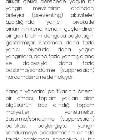
dikkat çekici derecede yoğun bir 
yangın mevsiminin ardından, 
önleyici (preventing) aktiviteler 
azaldığında yanıcı biyokütle 
birikiminin kendi kendini güçlendiren 
bir geri bildirim döngüsü başlattığını 
göstermiştir. Sistemde daha fazla 
yanıcı biyokütle, daha yoğun 
yangınlara, daha fazla yanmış alana 
ve dolayısıyla daha fazla 
bastırma/söndürme (suppression) 
harcamasına neden oluyor.
Yangın yönetimi politikasının önemli 
bir amacı, toplam yakılan alan 
ölçüsünün baz alındığı toplam 
maliyetleri yönetmektir. 
Bastırma/söndürme (suppression) 
politikası, başlangıçta yangın 
söndürmeye odaklanmanın anında 
fayda sağlaması sebebiyle iyi bir 