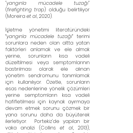
"yangınla mücadele tuzağı
" 
(
firefighting tra
p) olduğu belirtiliyor 
(Moreira 
et al., 
2020).
İşletme yönetimi literatüründeki 
“
yangınla mücadele tuzağı
” terimi 
sorunlara neden olan altta yatan 
faktörleri anlamak ve ele almak 
yerine, sorunların kısa vadeli 
düzeltilmesi veya semptomlarının 
bastırılması olarak ele alınan 
yönetim sendromunu tanımlamak 
için kullanılıyor. Özetle, sorunların 
esas nedenlerine yönelik çözümleri 
yerine semptomların kısa vadeli 
hafifletilmesi için kaynak ayırmaya 
devam etmek sorunu çözmek bir 
yana sorunu daha da büyüterek 
ilerletiyor.  Portekiz'de yapılan bir 
vaka analizi (Collins 
et al., 
2013), 