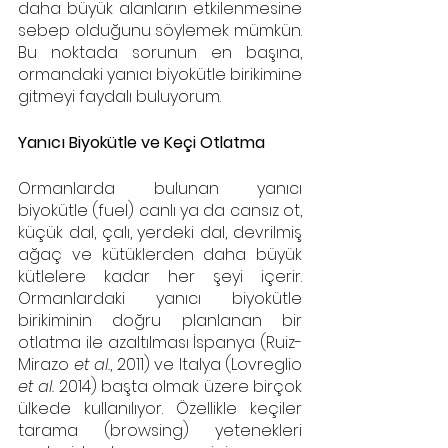
daha büyük alanların etkilenmesine 
sebep olduğunu söylemek mümkün. 
Bu noktada sorunun en başına, 
ormandaki yanıcı biyokütle birikimine 
gitmeyi faydalı buluyorum. 
Yanıcı Biyokütle ve Keçi Otlatma
Ormanlarda bulunan yanıcı 
biyokütle (fuel) canlı ya da cansız ot, 
küçük dal, çalı, yerdeki dal, devrilmiş 
ağaç ve kütüklerden daha büyük 
kütlelere kadar her şeyi içerir. 
Ormanlardaki yanıcı biyokütle 
birikiminin doğru planlanan bir 
otlatma ile azaltılması İspanya (Ruiz-
Mirazo 
et al.
, 2011) ve Italya (Lovreglio 
et al.
 2014) başta olmak üzere birçok 
ülkede kullanılıyor. Özellikle keçiler 
tarama (browsing) yetenekleri 