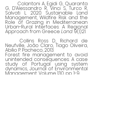
	Colantoni A, Egidi G, Quaranta 
G, D’Alessandro R, Vinci S, Turco R, 
Salvati L. 2020. Sustainable Land 
Management, Wildfire Risk and the 
Role of Grazing in Mediterranean 
Urban-Rural Interfaces: A Regional 
Approach from Greece. 
Land
. 9(1):21.
	Collins Ross D., Richard de 
Neufville, João Claro, Tiago Oliveira, 
Abílio P. Pacheco, 2013.
Forest fire management to avoid 
unintended consequences: A case 
study of Portugal using system 
dynamics, Journal of Environmental 
Management, Volume 130, pp. 1-9,
	Francisco Moreira et al 2020 
Environ. Res. Lett.
 15 011001
	Green L R, Newell LA. 1982. Using 
goats to control brush regrowth on 
fuelbreaks. Pac. Southwest For. and 
Range Exp. Sta. Gen. Tech. Rep. PSW-
59. 13 pp.
	Jabier Ruiz-Mirazo, Ana Belén 
Robles, José Luis González-Rebollar, 