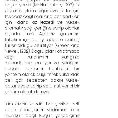
başka yararı (McNaughton, 1993). Ek 
olarak keçilerin, diğer evcil türler için 
faydasız çeşitli çalılarla beslendikleri 
için -daha az lezzetli ve yüksek 
aromatik yağ içeriğine sahip olanlar 
dışında, tüm Akdeniz çalılarının 
tüketimi için en iyi adapte edilmiş 
türler olduğu belirtiliyor (Green and 
Newell, 1982). Doğru planlı otlatmada 
keçi kullanımını yangınla 
mücadelede önleyici ve yangının 
negatif etkilerini hafifletici bir 
yöntem olarak düşünmek yukarıdaki 
pek çok sebepten dolayı yüksek 
potansiyele sahip ve umut verici bir 
çözüm olarak duruyor.
İklim krizinin kendini her şekilde belli 
eden sonuçlarını yadsımak artık 
mümkün değil. Bugün yaşadığımız 